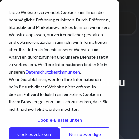
Diese Website verwendet Cookies, um Ihnen die
bestmögliche Erfahrung zu bieten. Durch Präferenz-,
Statistik- und Marketing-Cookies können wir unsere
Website anpassen, nutzerfreundlicher gestalten
und optimieren. Zudem sammeln wir Informationen
über Ihre Interaktion mit unserer Website, um
Analysen durchzuführen und unsere Dienste stetig
zu verbessern. Weitere Informationen finden Sie in
unseren
Datenschutzbestimmungen
.
Welches CMS passt zu
Wenn Sie ablehnen, werden Ihre Informationen
beim Besuch dieser Website nicht erfasst. In
Ihrem B2B-
diesem Fall wird lediglich ein einzelnes Cookie in
Ihrem Browser gesetzt, um sich zu merken, dass Sie
Unternehmen?
nicht nachverfolgt werden möchten.
Cookie-Einstellungen
Schluss mit Unsicherheit in der
CMS-Wahl
Cookies zulassen
Nur notwendige